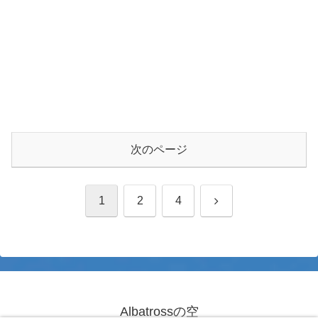
次のページ
次
1
2
4
へ
Albatrossの空