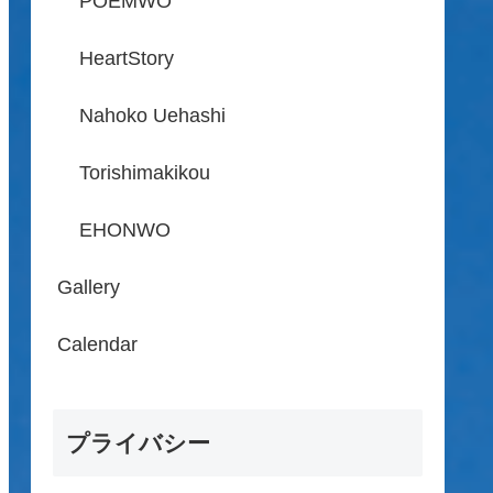
POEMWO
HeartStory
Nahoko Uehashi
Torishimakikou
EHONWO
Gallery
Calendar
プライバシー