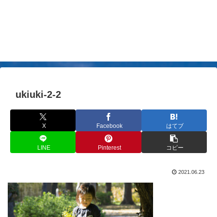
ukiuki-2-2
X
Facebook
はてブ
LINE
Pinterest
コピー
2021.06.23