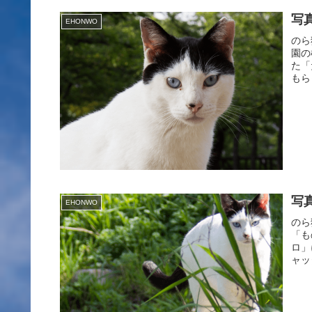
写
EHONWO
のら
園の
た「
もら
写
EHONWO
のら
「も
ロ」
ャッ