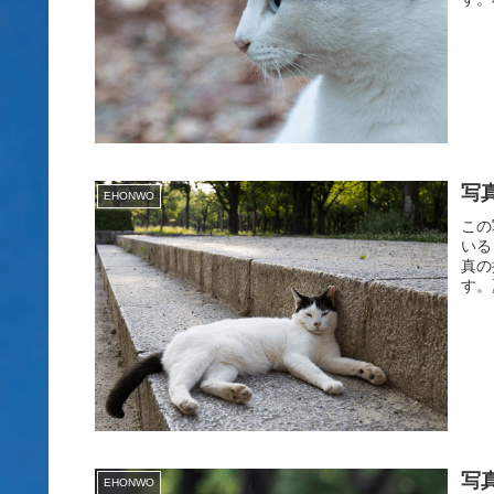
写
EHONWO
この
いる
真の
す。
写
EHONWO