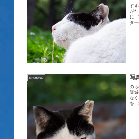
すず
がた
に、
ター
EHONWO
のら
阪城
なく
を、