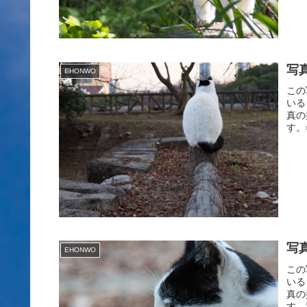
写
EHONWO
この
いる
真の
す。
写
EHONWO
この
いる
真の
す。