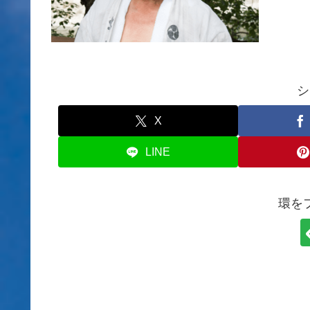
シ
X
LINE
環を