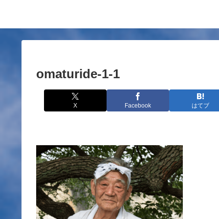
omaturide-1-1
X
Facebook
はてブ